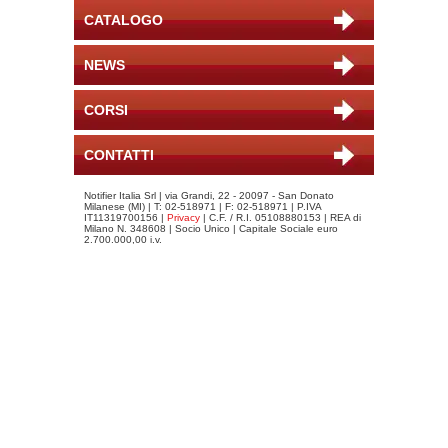
CATALOGO
NEWS
CORSI
CONTATTI
Notifier Italia Srl | via Grandi, 22 - 20097 - San Donato
Milanese (MI) | T: 02-518971 | F: 02-518971 | P.IVA
IT11319700156 |
Privacy
| C.F. / R.I. 05108880153 | REA di
Milano N. 348608 | Socio Unico | Capitale Sociale euro
2.700.000,00 i.v.