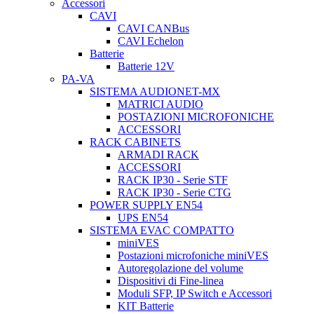
Accessori
CAVI
CAVI CANBus
CAVI Echelon
Batterie
Batterie 12V
PA-VA
SISTEMA AUDIONET-MX
MATRICI AUDIO
POSTAZIONI MICROFONICHE
ACCESSORI
RACK CABINETS
ARMADI RACK
ACCESSORI
RACK IP30 - Serie STF
RACK IP30 - Serie CTG
POWER SUPPLY EN54
UPS EN54
SISTEMA EVAC COMPATTO
miniVES
Postazioni microfoniche miniVES
Autoregolazione del volume
Dispositivi di Fine-linea
Moduli SFP, IP Switch e Accessori
KIT Batterie