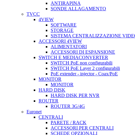
ANTIRAPINA
SONDE ALLAGAMENTO
TVCC
4VIEW
SOFTWARE
STORAGE
SISTEMA CENTRALIZZAZIONE VIDE
ACCESSORI 4VIEW
ALIMENTATORI
ACCESSORI DI ESPANSIONE
SWITCH E MEDIACONVERTER
SWITCH PoE non configurabili
SWITCH PoE Layer 2 configurabili
PoE extender - injector - Coax/PoE
MONITOR
MONITOR
HARD DISK
HARD DISK PER NVR
ROUTER
ROUTER 3G/4G
Euronet
CENTRALI
PARETE / RACK
ACCESSORI PER CENTRALI
SCHEDE OPZIONALI