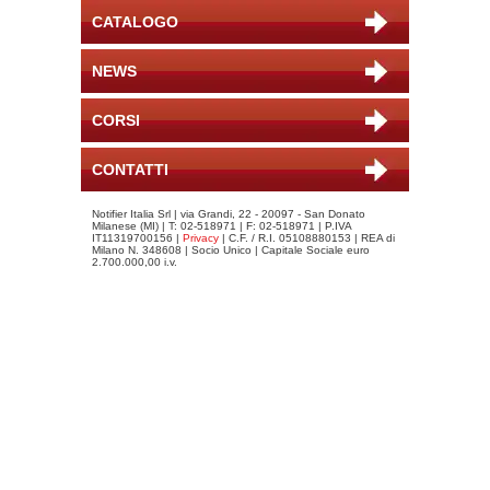
CATALOGO
NEWS
CORSI
CONTATTI
Notifier Italia Srl | via Grandi, 22 - 20097 - San Donato
Milanese (MI) | T: 02-518971 | F: 02-518971 | P.IVA
IT11319700156 |
Privacy
| C.F. / R.I. 05108880153 | REA di
Milano N. 348608 | Socio Unico | Capitale Sociale euro
2.700.000,00 i.v.