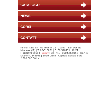
CATALOGO
NEWS
CORSI
CONTATTI
Notifier Italia Srl | via Grandi, 22 - 20097 - San Donato
Milanese (MI) | T: 02-518971 | F: 02-518971 | P.IVA
IT11319700156 |
Privacy
| C.F. / R.I. 05108880153 | REA di
Milano N. 348608 | Socio Unico | Capitale Sociale euro
2.700.000,00 i.v.