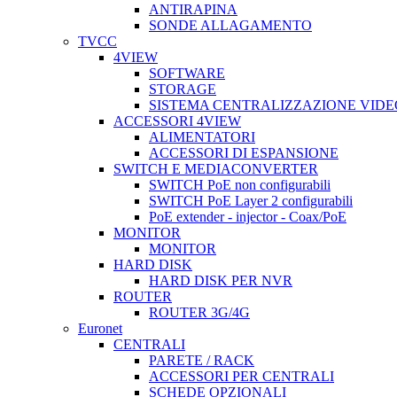
ANTIRAPINA
SONDE ALLAGAMENTO
TVCC
4VIEW
SOFTWARE
STORAGE
SISTEMA CENTRALIZZAZIONE VIDE
ACCESSORI 4VIEW
ALIMENTATORI
ACCESSORI DI ESPANSIONE
SWITCH E MEDIACONVERTER
SWITCH PoE non configurabili
SWITCH PoE Layer 2 configurabili
PoE extender - injector - Coax/PoE
MONITOR
MONITOR
HARD DISK
HARD DISK PER NVR
ROUTER
ROUTER 3G/4G
Euronet
CENTRALI
PARETE / RACK
ACCESSORI PER CENTRALI
SCHEDE OPZIONALI