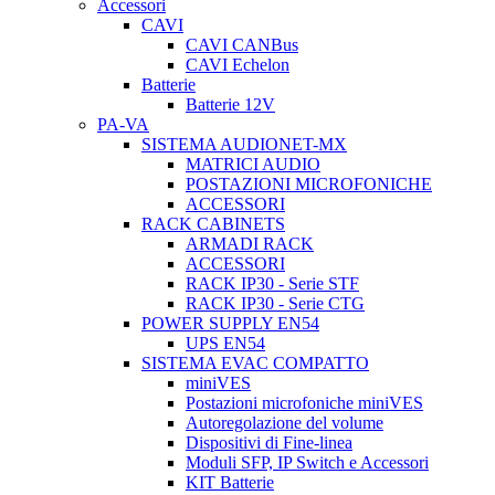
Accessori
CAVI
CAVI CANBus
CAVI Echelon
Batterie
Batterie 12V
PA-VA
SISTEMA AUDIONET-MX
MATRICI AUDIO
POSTAZIONI MICROFONICHE
ACCESSORI
RACK CABINETS
ARMADI RACK
ACCESSORI
RACK IP30 - Serie STF
RACK IP30 - Serie CTG
POWER SUPPLY EN54
UPS EN54
SISTEMA EVAC COMPATTO
miniVES
Postazioni microfoniche miniVES
Autoregolazione del volume
Dispositivi di Fine-linea
Moduli SFP, IP Switch e Accessori
KIT Batterie