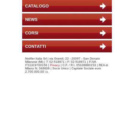
CATALOGO
NEWS
CORSI
CONTATTI
Notifier Italia Srl | via Grandi, 22 - 20097 - San Donato
Milanese (MI) | T: 02-518971 | F: 02-518971 | P.IVA
IT11319700156 |
Privacy
| C.F. / R.I. 05108880153 | REA di
Milano N. 348608 | Socio Unico | Capitale Sociale euro
2.700.000,00 i.v.