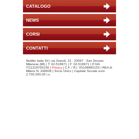
CATALOGO
NEWS
CORSI
CONTATTI
Notifier Italia Srl | via Grandi, 22 - 20097 - San Donato
Milanese (MI) | T: 02-518971 | F: 02-518971 | P.IVA
IT11319700156 |
Privacy
| C.F. / R.I. 05108880153 | REA di
Milano N. 348608 | Socio Unico | Capitale Sociale euro
2.700.000,00 i.v.