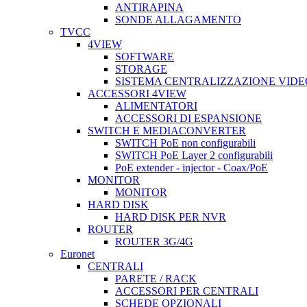
ANTIRAPINA
SONDE ALLAGAMENTO
TVCC
4VIEW
SOFTWARE
STORAGE
SISTEMA CENTRALIZZAZIONE VIDE
ACCESSORI 4VIEW
ALIMENTATORI
ACCESSORI DI ESPANSIONE
SWITCH E MEDIACONVERTER
SWITCH PoE non configurabili
SWITCH PoE Layer 2 configurabili
PoE extender - injector - Coax/PoE
MONITOR
MONITOR
HARD DISK
HARD DISK PER NVR
ROUTER
ROUTER 3G/4G
Euronet
CENTRALI
PARETE / RACK
ACCESSORI PER CENTRALI
SCHEDE OPZIONALI