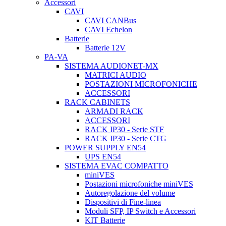
Accessori
CAVI
CAVI CANBus
CAVI Echelon
Batterie
Batterie 12V
PA-VA
SISTEMA AUDIONET-MX
MATRICI AUDIO
POSTAZIONI MICROFONICHE
ACCESSORI
RACK CABINETS
ARMADI RACK
ACCESSORI
RACK IP30 - Serie STF
RACK IP30 - Serie CTG
POWER SUPPLY EN54
UPS EN54
SISTEMA EVAC COMPATTO
miniVES
Postazioni microfoniche miniVES
Autoregolazione del volume
Dispositivi di Fine-linea
Moduli SFP, IP Switch e Accessori
KIT Batterie