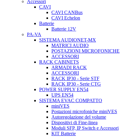
Accessori
CAVI
CAVI CANBus
CAVI Echelon
Batterie
Batterie 12V
PA-VA
SISTEMA AUDIONET-MX
MATRICI AUDIO
POSTAZIONI MICROFONICHE
ACCESSORI
RACK CABINETS
ARMADI RACK
ACCESSORI
RACK IP30 - Serie STF
RACK IP30 - Serie CTG
POWER SUPPLY EN54
UPS EN54
SISTEMA EVAC COMPATTO
miniVES
Postazioni microfoniche miniVES
Autoregolazione del volume
Dispositivi di Fine-linea
Moduli SFP, IP Switch e Accessori
KIT Batterie