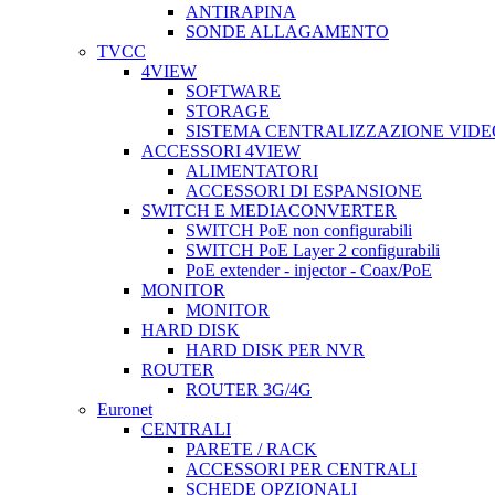
ANTIRAPINA
SONDE ALLAGAMENTO
TVCC
4VIEW
SOFTWARE
STORAGE
SISTEMA CENTRALIZZAZIONE VIDE
ACCESSORI 4VIEW
ALIMENTATORI
ACCESSORI DI ESPANSIONE
SWITCH E MEDIACONVERTER
SWITCH PoE non configurabili
SWITCH PoE Layer 2 configurabili
PoE extender - injector - Coax/PoE
MONITOR
MONITOR
HARD DISK
HARD DISK PER NVR
ROUTER
ROUTER 3G/4G
Euronet
CENTRALI
PARETE / RACK
ACCESSORI PER CENTRALI
SCHEDE OPZIONALI