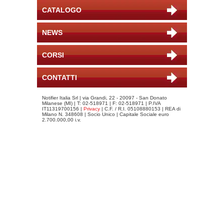
CATALOGO
NEWS
CORSI
CONTATTI
Notifier Italia Srl | via Grandi, 22 - 20097 - San Donato
Milanese (MI) | T: 02-518971 | F: 02-518971 | P.IVA
IT11319700156 |
Privacy
| C.F. / R.I. 05108880153 | REA di
Milano N. 348608 | Socio Unico | Capitale Sociale euro
2.700.000,00 i.v.