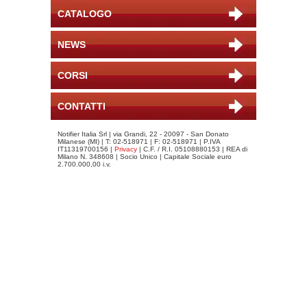
CATALOGO
NEWS
CORSI
CONTATTI
Notifier Italia Srl | via Grandi, 22 - 20097 - San Donato
Milanese (MI) | T: 02-518971 | F: 02-518971 | P.IVA
IT11319700156 |
Privacy
| C.F. / R.I. 05108880153 | REA di
Milano N. 348608 | Socio Unico | Capitale Sociale euro
2.700.000,00 i.v.