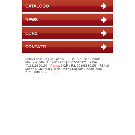
CATALOGO
NEWS
CORSI
CONTATTI
Notifier Italia Srl | via Grandi, 22 - 20097 - San Donato
Milanese (MI) | T: 02-518971 | F: 02-518971 | P.IVA
IT11319700156 |
Privacy
| C.F. / R.I. 05108880153 | REA di
Milano N. 348608 | Socio Unico | Capitale Sociale euro
2.700.000,00 i.v.