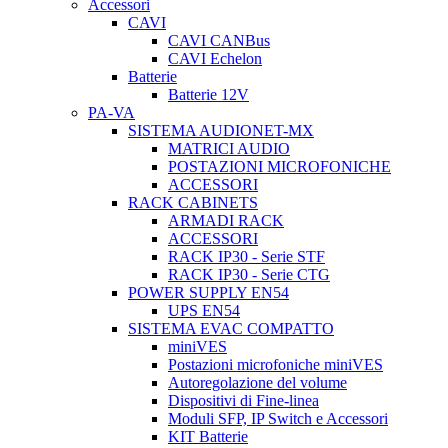
Accessori
CAVI
CAVI CANBus
CAVI Echelon
Batterie
Batterie 12V
PA-VA
SISTEMA AUDIONET-MX
MATRICI AUDIO
POSTAZIONI MICROFONICHE
ACCESSORI
RACK CABINETS
ARMADI RACK
ACCESSORI
RACK IP30 - Serie STF
RACK IP30 - Serie CTG
POWER SUPPLY EN54
UPS EN54
SISTEMA EVAC COMPATTO
miniVES
Postazioni microfoniche miniVES
Autoregolazione del volume
Dispositivi di Fine-linea
Moduli SFP, IP Switch e Accessori
KIT Batterie