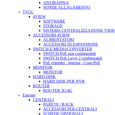
ANTIRAPINA
SONDE ALLAGAMENTO
TVCC
4VIEW
SOFTWARE
STORAGE
SISTEMA CENTRALIZZAZIONE VIDE
ACCESSORI 4VIEW
ALIMENTATORI
ACCESSORI DI ESPANSIONE
SWITCH E MEDIACONVERTER
SWITCH PoE non configurabili
SWITCH PoE Layer 2 configurabili
PoE extender - injector - Coax/PoE
MONITOR
MONITOR
HARD DISK
HARD DISK PER NVR
ROUTER
ROUTER 3G/4G
Euronet
CENTRALI
PARETE / RACK
ACCESSORI PER CENTRALI
SCHEDE OPZIONALI