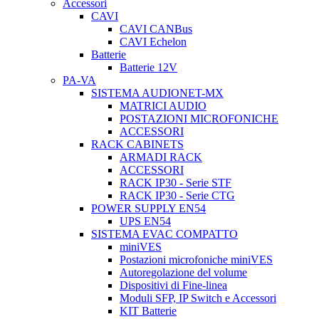
Accessori
CAVI
CAVI CANBus
CAVI Echelon
Batterie
Batterie 12V
PA-VA
SISTEMA AUDIONET-MX
MATRICI AUDIO
POSTAZIONI MICROFONICHE
ACCESSORI
RACK CABINETS
ARMADI RACK
ACCESSORI
RACK IP30 - Serie STF
RACK IP30 - Serie CTG
POWER SUPPLY EN54
UPS EN54
SISTEMA EVAC COMPATTO
miniVES
Postazioni microfoniche miniVES
Autoregolazione del volume
Dispositivi di Fine-linea
Moduli SFP, IP Switch e Accessori
KIT Batterie