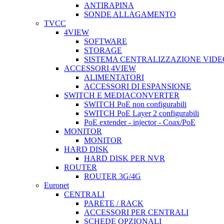
ANTIRAPINA
SONDE ALLAGAMENTO
TVCC
4VIEW
SOFTWARE
STORAGE
SISTEMA CENTRALIZZAZIONE VIDE
ACCESSORI 4VIEW
ALIMENTATORI
ACCESSORI DI ESPANSIONE
SWITCH E MEDIACONVERTER
SWITCH PoE non configurabili
SWITCH PoE Layer 2 configurabili
PoE extender - injector - Coax/PoE
MONITOR
MONITOR
HARD DISK
HARD DISK PER NVR
ROUTER
ROUTER 3G/4G
Euronet
CENTRALI
PARETE / RACK
ACCESSORI PER CENTRALI
SCHEDE OPZIONALI