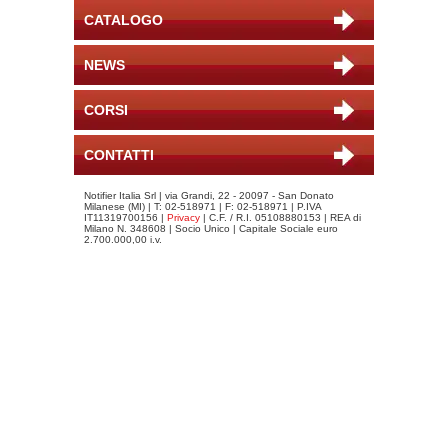
CATALOGO
NEWS
CORSI
CONTATTI
Notifier Italia Srl | via Grandi, 22 - 20097 - San Donato
Milanese (MI) | T: 02-518971 | F: 02-518971 | P.IVA
IT11319700156 |
Privacy
| C.F. / R.I. 05108880153 | REA di
Milano N. 348608 | Socio Unico | Capitale Sociale euro
2.700.000,00 i.v.