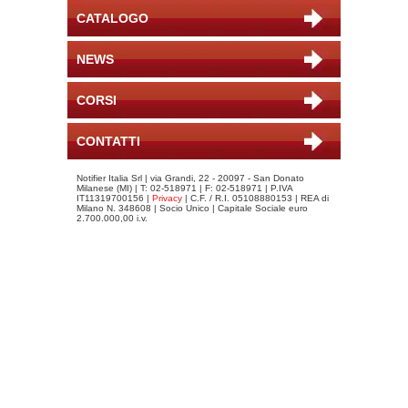
CATALOGO
NEWS
CORSI
CONTATTI
Notifier Italia Srl | via Grandi, 22 - 20097 - San Donato
Milanese (MI) | T: 02-518971 | F: 02-518971 | P.IVA
IT11319700156 |
Privacy
| C.F. / R.I. 05108880153 | REA di
Milano N. 348608 | Socio Unico | Capitale Sociale euro
2.700.000,00 i.v.