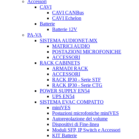
Accessori
CAVI
CAVI CANBus
CAVI Echelon
Batterie
Batterie 12V
PA-VA
SISTEMA AUDIONET-MX
MATRICI AUDIO
POSTAZIONI MICROFONICHE
ACCESSORI
RACK CABINETS
ARMADI RACK
ACCESSORI
RACK IP30 - Serie STF
RACK IP30 - Serie CTG
POWER SUPPLY EN54
UPS EN54
SISTEMA EVAC COMPATTO
miniVES
Postazioni microfoniche miniVES
Autoregolazione del volume
Dispositivi di Fine-linea
Moduli SFP, IP Switch e Accessori
KIT Batterie