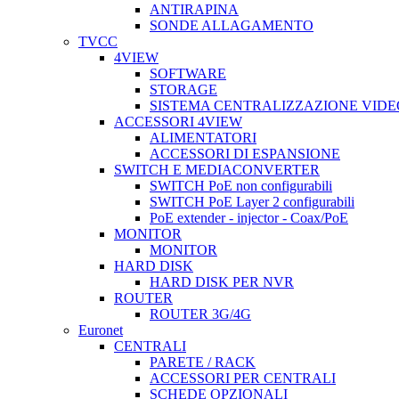
ANTIRAPINA
SONDE ALLAGAMENTO
TVCC
4VIEW
SOFTWARE
STORAGE
SISTEMA CENTRALIZZAZIONE VIDE
ACCESSORI 4VIEW
ALIMENTATORI
ACCESSORI DI ESPANSIONE
SWITCH E MEDIACONVERTER
SWITCH PoE non configurabili
SWITCH PoE Layer 2 configurabili
PoE extender - injector - Coax/PoE
MONITOR
MONITOR
HARD DISK
HARD DISK PER NVR
ROUTER
ROUTER 3G/4G
Euronet
CENTRALI
PARETE / RACK
ACCESSORI PER CENTRALI
SCHEDE OPZIONALI