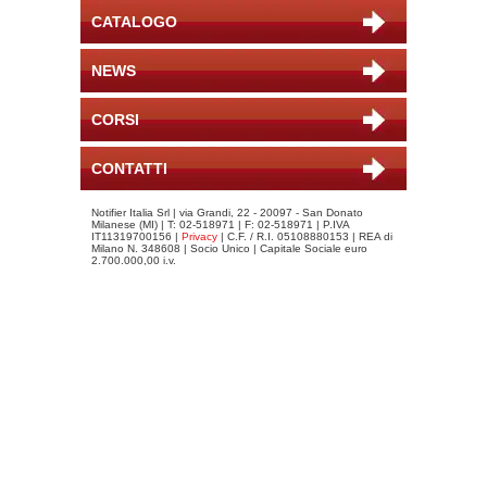
CATALOGO
NEWS
CORSI
CONTATTI
Notifier Italia Srl | via Grandi, 22 - 20097 - San Donato
Milanese (MI) | T: 02-518971 | F: 02-518971 | P.IVA
IT11319700156 |
Privacy
| C.F. / R.I. 05108880153 | REA di
Milano N. 348608 | Socio Unico | Capitale Sociale euro
2.700.000,00 i.v.