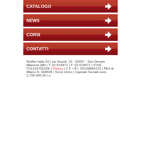
CATALOGO
NEWS
CORSI
CONTATTI
Notifier Italia Srl | via Grandi, 22 - 20097 - San Donato
Milanese (MI) | T: 02-518971 | F: 02-518971 | P.IVA
IT11319700156 |
Privacy
| C.F. / R.I. 05108880153 | REA di
Milano N. 348608 | Socio Unico | Capitale Sociale euro
2.700.000,00 i.v.