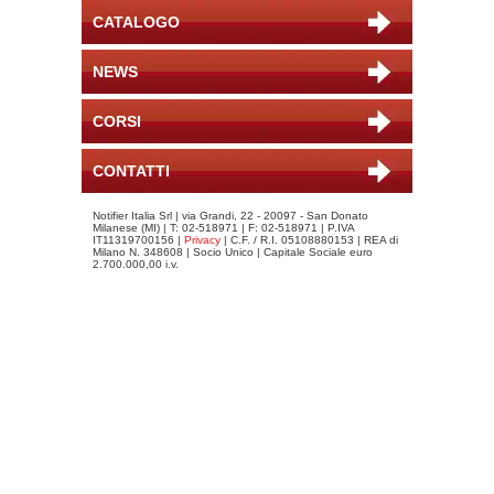
CATALOGO
NEWS
CORSI
CONTATTI
Notifier Italia Srl | via Grandi, 22 - 20097 - San Donato
Milanese (MI) | T: 02-518971 | F: 02-518971 | P.IVA
IT11319700156 |
Privacy
| C.F. / R.I. 05108880153 | REA di
Milano N. 348608 | Socio Unico | Capitale Sociale euro
2.700.000,00 i.v.