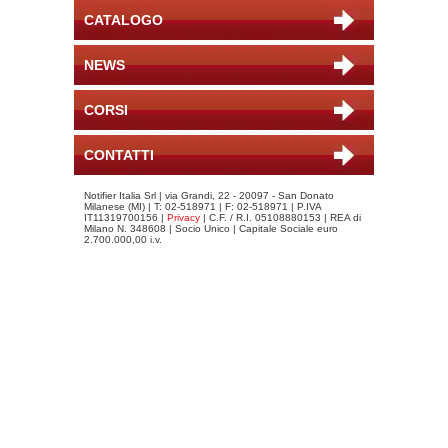
CATALOGO
NEWS
CORSI
CONTATTI
Notifier Italia Srl | via Grandi, 22 - 20097 - San Donato
Milanese (MI) | T: 02-518971 | F: 02-518971 | P.IVA
IT11319700156 |
Privacy
| C.F. / R.I. 05108880153 | REA di
Milano N. 348608 | Socio Unico | Capitale Sociale euro
2.700.000,00 i.v.