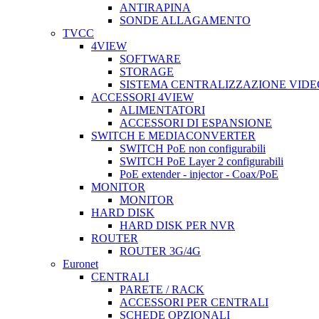
ANTIRAPINA
SONDE ALLAGAMENTO
TVCC
4VIEW
SOFTWARE
STORAGE
SISTEMA CENTRALIZZAZIONE VIDE
ACCESSORI 4VIEW
ALIMENTATORI
ACCESSORI DI ESPANSIONE
SWITCH E MEDIACONVERTER
SWITCH PoE non configurabili
SWITCH PoE Layer 2 configurabili
PoE extender - injector - Coax/PoE
MONITOR
MONITOR
HARD DISK
HARD DISK PER NVR
ROUTER
ROUTER 3G/4G
Euronet
CENTRALI
PARETE / RACK
ACCESSORI PER CENTRALI
SCHEDE OPZIONALI