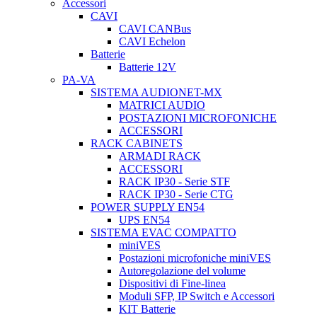
Accessori
CAVI
CAVI CANBus
CAVI Echelon
Batterie
Batterie 12V
PA-VA
SISTEMA AUDIONET-MX
MATRICI AUDIO
POSTAZIONI MICROFONICHE
ACCESSORI
RACK CABINETS
ARMADI RACK
ACCESSORI
RACK IP30 - Serie STF
RACK IP30 - Serie CTG
POWER SUPPLY EN54
UPS EN54
SISTEMA EVAC COMPATTO
miniVES
Postazioni microfoniche miniVES
Autoregolazione del volume
Dispositivi di Fine-linea
Moduli SFP, IP Switch e Accessori
KIT Batterie