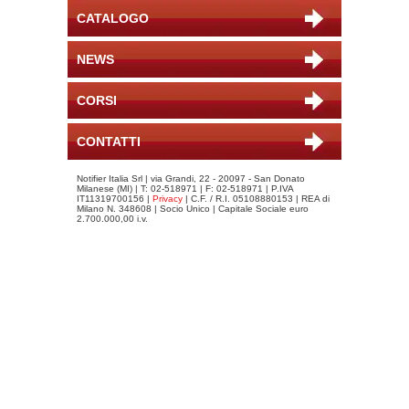
CATALOGO
NEWS
CORSI
CONTATTI
Notifier Italia Srl | via Grandi, 22 - 20097 - San Donato
Milanese (MI) | T: 02-518971 | F: 02-518971 | P.IVA
IT11319700156 |
Privacy
| C.F. / R.I. 05108880153 | REA di
Milano N. 348608 | Socio Unico | Capitale Sociale euro
2.700.000,00 i.v.