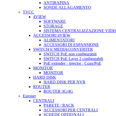
ANTIRAPINA
SONDE ALLAGAMENTO
TVCC
4VIEW
SOFTWARE
STORAGE
SISTEMA CENTRALIZZAZIONE VIDE
ACCESSORI 4VIEW
ALIMENTATORI
ACCESSORI DI ESPANSIONE
SWITCH E MEDIACONVERTER
SWITCH PoE non configurabili
SWITCH PoE Layer 2 configurabili
PoE extender - injector - Coax/PoE
MONITOR
MONITOR
HARD DISK
HARD DISK PER NVR
ROUTER
ROUTER 3G/4G
Euronet
CENTRALI
PARETE / RACK
ACCESSORI PER CENTRALI
SCHEDE OPZIONALI