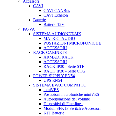
Accessori
CAVI
CAVI CANBus
CAVI Echelon
Batterie
Batterie 12V
PA-VA
SISTEMA AUDIONET-MX
MATRICI AUDIO
POSTAZIONI MICROFONICHE
ACCESSORI
RACK CABINETS
ARMADI RACK
ACCESSORI
RACK IP30 - Serie STF
RACK IP30 - Serie CTG
POWER SUPPLY EN54
UPS EN54
SISTEMA EVAC COMPATTO
miniVES
Postazioni microfoniche miniVES
Autoregolazione del volume
Dispositivi di Fine-linea
Moduli SFP, IP Switch e Accessori
KIT Batterie