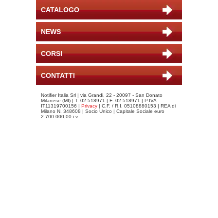
CATALOGO
NEWS
CORSI
CONTATTI
Notifier Italia Srl | via Grandi, 22 - 20097 - San Donato
Milanese (MI) | T: 02-518971 | F: 02-518971 | P.IVA
IT11319700156 |
Privacy
| C.F. / R.I. 05108880153 | REA di
Milano N. 348608 | Socio Unico | Capitale Sociale euro
2.700.000,00 i.v.