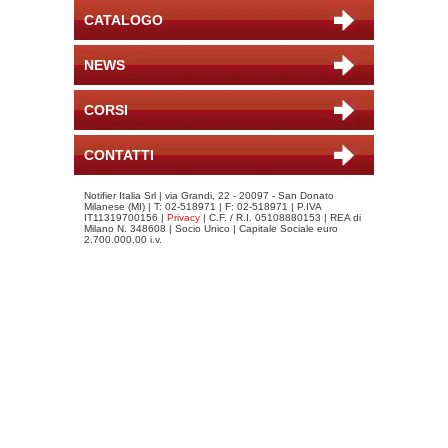
CATALOGO
NEWS
CORSI
CONTATTI
Notifier Italia Srl | via Grandi, 22 - 20097 - San Donato
Milanese (MI) | T: 02-518971 | F: 02-518971 | P.IVA
IT11319700156 |
Privacy
| C.F. / R.I. 05108880153 | REA di
Milano N. 348608 | Socio Unico | Capitale Sociale euro
2.700.000,00 i.v.