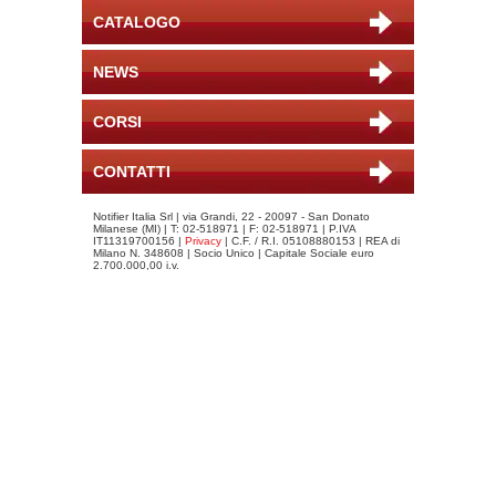
CATALOGO
NEWS
CORSI
CONTATTI
Notifier Italia Srl | via Grandi, 22 - 20097 - San Donato
Milanese (MI) | T: 02-518971 | F: 02-518971 | P.IVA
IT11319700156 |
Privacy
| C.F. / R.I. 05108880153 | REA di
Milano N. 348608 | Socio Unico | Capitale Sociale euro
2.700.000,00 i.v.