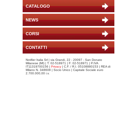
CATALOGO
NEWS
CORSI
CONTATTI
Notifier Italia Srl | via Grandi, 22 - 20097 - San Donato
Milanese (MI) | T: 02-518971 | F: 02-518971 | P.IVA
IT11319700156 |
Privacy
| C.F. / R.I. 05108880153 | REA di
Milano N. 348608 | Socio Unico | Capitale Sociale euro
2.700.000,00 i.v.