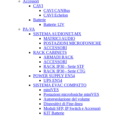
Accessori
CAVI
CAVI CANBus
CAVI Echelon
Batterie
Batterie 12V
PA-VA
SISTEMA AUDIONET-MX
MATRICI AUDIO
POSTAZIONI MICROFONICHE
ACCESSORI
RACK CABINETS
ARMADI RACK
ACCESSORI
RACK IP30 - Serie STF
RACK IP30 - Serie CTG
POWER SUPPLY EN54
UPS EN54
SISTEMA EVAC COMPATTO
miniVES
Postazioni microfoniche miniVES
Autoregolazione del volume
Dispositivi di Fine-linea
Moduli SFP, IP Switch e Accessori
KIT Batterie