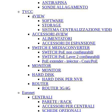
ANTIRAPINA
SONDE ALLAGAMENTO
TVCC
4VIEW
SOFTWARE
STORAGE
SISTEMA CENTRALIZZAZIONE VIDE
ACCESSORI 4VIEW
ALIMENTATORI
ACCESSORI DI ESPANSIONE
SWITCH E MEDIACONVERTER
SWITCH PoE non configurabili
SWITCH PoE Layer 2 configurabili
PoE extender - injector - Coax/PoE
MONITOR
MONITOR
HARD DISK
HARD DISK PER NVR
ROUTER
ROUTER 3G/4G
Euronet
CENTRALI
PARETE / RACK
ACCESSORI PER CENTRALI
SCHEDE OPZIONALI