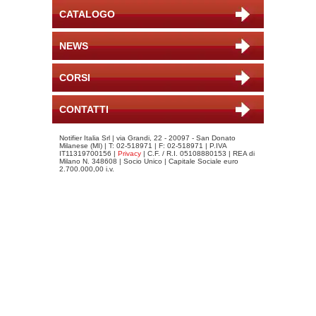
CATALOGO
NEWS
CORSI
CONTATTI
Notifier Italia Srl | via Grandi, 22 - 20097 - San Donato
Milanese (MI) | T: 02-518971 | F: 02-518971 | P.IVA
IT11319700156 |
Privacy
| C.F. / R.I. 05108880153 | REA di
Milano N. 348608 | Socio Unico | Capitale Sociale euro
2.700.000,00 i.v.