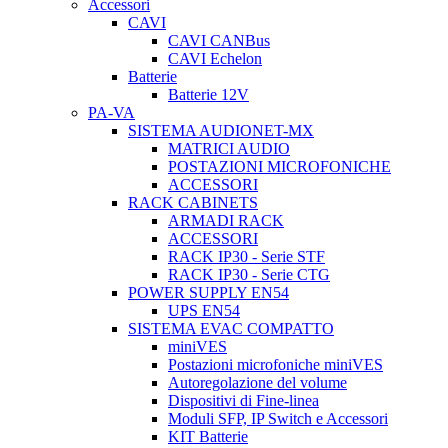
Accessori
CAVI
CAVI CANBus
CAVI Echelon
Batterie
Batterie 12V
PA-VA
SISTEMA AUDIONET-MX
MATRICI AUDIO
POSTAZIONI MICROFONICHE
ACCESSORI
RACK CABINETS
ARMADI RACK
ACCESSORI
RACK IP30 - Serie STF
RACK IP30 - Serie CTG
POWER SUPPLY EN54
UPS EN54
SISTEMA EVAC COMPATTO
miniVES
Postazioni microfoniche miniVES
Autoregolazione del volume
Dispositivi di Fine-linea
Moduli SFP, IP Switch e Accessori
KIT Batterie