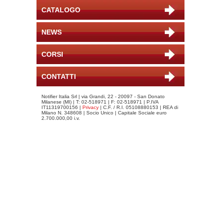
CATALOGO
NEWS
CORSI
CONTATTI
Notifier Italia Srl | via Grandi, 22 - 20097 - San Donato
Milanese (MI) | T: 02-518971 | F: 02-518971 | P.IVA
IT11319700156 |
Privacy
| C.F. / R.I. 05108880153 | REA di
Milano N. 348608 | Socio Unico | Capitale Sociale euro
2.700.000,00 i.v.