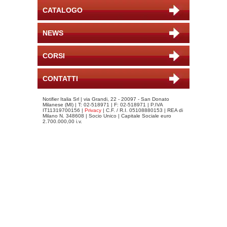
CATALOGO
NEWS
CORSI
CONTATTI
Notifier Italia Srl | via Grandi, 22 - 20097 - San Donato
Milanese (MI) | T: 02-518971 | F: 02-518971 | P.IVA
IT11319700156 |
Privacy
| C.F. / R.I. 05108880153 | REA di
Milano N. 348608 | Socio Unico | Capitale Sociale euro
2.700.000,00 i.v.