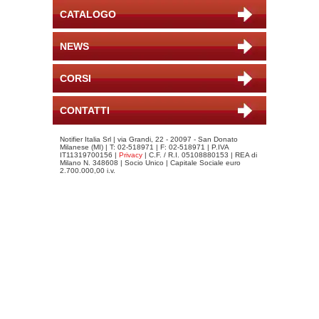
CATALOGO
NEWS
CORSI
CONTATTI
Notifier Italia Srl | via Grandi, 22 - 20097 - San Donato
Milanese (MI) | T: 02-518971 | F: 02-518971 | P.IVA
IT11319700156 |
Privacy
| C.F. / R.I. 05108880153 | REA di
Milano N. 348608 | Socio Unico | Capitale Sociale euro
2.700.000,00 i.v.