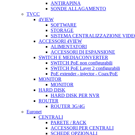
ANTIRAPINA
SONDE ALLAGAMENTO
TVCC
4VIEW
SOFTWARE
STORAGE
SISTEMA CENTRALIZZAZIONE VIDE
ACCESSORI 4VIEW
ALIMENTATORI
ACCESSORI DI ESPANSIONE
SWITCH E MEDIACONVERTER
SWITCH PoE non configurabili
SWITCH PoE Layer 2 configurabili
PoE extender - injector - Coax/PoE
MONITOR
MONITOR
HARD DISK
HARD DISK PER NVR
ROUTER
ROUTER 3G/4G
Euronet
CENTRALI
PARETE / RACK
ACCESSORI PER CENTRALI
SCHEDE OPZIONALI