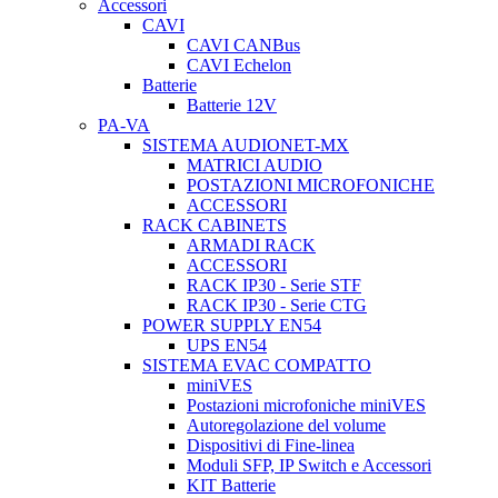
Accessori
CAVI
CAVI CANBus
CAVI Echelon
Batterie
Batterie 12V
PA-VA
SISTEMA AUDIONET-MX
MATRICI AUDIO
POSTAZIONI MICROFONICHE
ACCESSORI
RACK CABINETS
ARMADI RACK
ACCESSORI
RACK IP30 - Serie STF
RACK IP30 - Serie CTG
POWER SUPPLY EN54
UPS EN54
SISTEMA EVAC COMPATTO
miniVES
Postazioni microfoniche miniVES
Autoregolazione del volume
Dispositivi di Fine-linea
Moduli SFP, IP Switch e Accessori
KIT Batterie