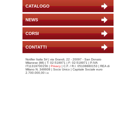
CATALOGO
NEWS
CORSI
CONTATTI
Notifier Italia Srl | via Grandi, 22 - 20097 - San Donato
Milanese (MI) | T: 02-518971 | F: 02-518971 | P.IVA
IT11319700156 |
Privacy
| C.F. / R.I. 05108880153 | REA di
Milano N. 348608 | Socio Unico | Capitale Sociale euro
2.700.000,00 i.v.