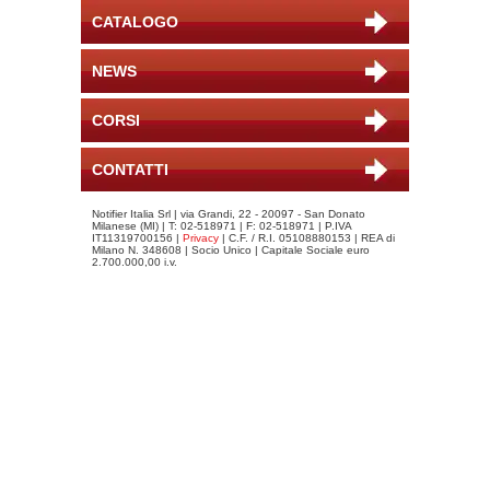
CATALOGO
NEWS
CORSI
CONTATTI
Notifier Italia Srl | via Grandi, 22 - 20097 - San Donato
Milanese (MI) | T: 02-518971 | F: 02-518971 | P.IVA
IT11319700156 |
Privacy
| C.F. / R.I. 05108880153 | REA di
Milano N. 348608 | Socio Unico | Capitale Sociale euro
2.700.000,00 i.v.