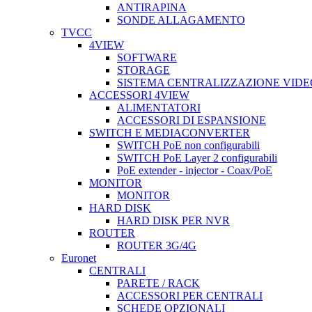
ANTIRAPINA
SONDE ALLAGAMENTO
TVCC
4VIEW
SOFTWARE
STORAGE
SISTEMA CENTRALIZZAZIONE VIDE
ACCESSORI 4VIEW
ALIMENTATORI
ACCESSORI DI ESPANSIONE
SWITCH E MEDIACONVERTER
SWITCH PoE non configurabili
SWITCH PoE Layer 2 configurabili
PoE extender - injector - Coax/PoE
MONITOR
MONITOR
HARD DISK
HARD DISK PER NVR
ROUTER
ROUTER 3G/4G
Euronet
CENTRALI
PARETE / RACK
ACCESSORI PER CENTRALI
SCHEDE OPZIONALI