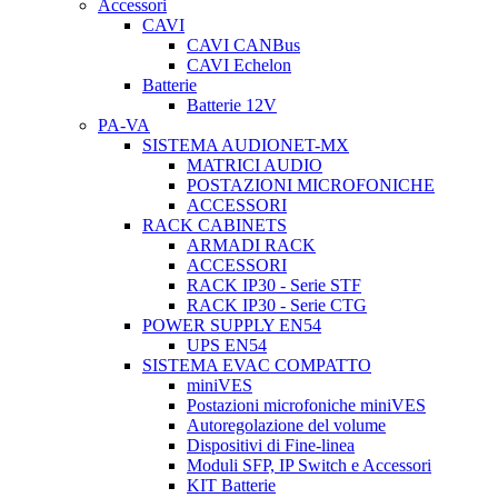
Accessori
CAVI
CAVI CANBus
CAVI Echelon
Batterie
Batterie 12V
PA-VA
SISTEMA AUDIONET-MX
MATRICI AUDIO
POSTAZIONI MICROFONICHE
ACCESSORI
RACK CABINETS
ARMADI RACK
ACCESSORI
RACK IP30 - Serie STF
RACK IP30 - Serie CTG
POWER SUPPLY EN54
UPS EN54
SISTEMA EVAC COMPATTO
miniVES
Postazioni microfoniche miniVES
Autoregolazione del volume
Dispositivi di Fine-linea
Moduli SFP, IP Switch e Accessori
KIT Batterie