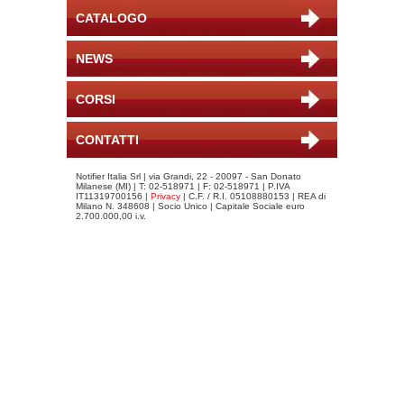
CATALOGO
NEWS
CORSI
CONTATTI
Notifier Italia Srl | via Grandi, 22 - 20097 - San Donato
Milanese (MI) | T: 02-518971 | F: 02-518971 | P.IVA
IT11319700156 |
Privacy
| C.F. / R.I. 05108880153 | REA di
Milano N. 348608 | Socio Unico | Capitale Sociale euro
2.700.000,00 i.v.